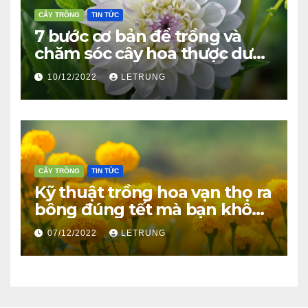
CÂY TRỒNG
TIN TỨC
7 bước cơ bản để trồng và
chăm sóc cây hoa thược dược
ra bông đúng tết
10/12/2022
LETRUNG
CÂY TRỒNG
TIN TỨC
Kỹ thuật trồng hoa vạn thọ ra
bông đúng tết mà bạn không
thể bỏ qua
07/12/2022
LETRUNG