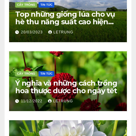
CÂY TRỒNG
TIN TỨC
Top những giống lúa cho vụ
hè thu năng suất cao hiện
nay
20/03/2023
LETRUNG
CÂY TRỒNG
TIN TỨC
Ý nghĩa và những cách trồng
hoa thược dược cho ngày tết
11/12/2022
LETRUNG