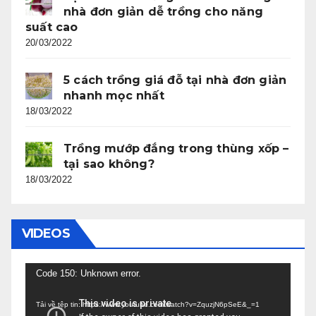
nhà đơn giản dễ trồng cho năng
suất cao
20/03/2022
5 cách trồng giá đỗ tại nhà đơn giản
nhanh mọc nhất
18/03/2022
Trồng mướp đắng trong thùng xốp –
tại sao không?
18/03/2022
VIDEOS
Trình
Code 150: Unknown error.
chơi
Tải về tệp tin: https://www.youtube.com/watch?v=ZquzjN6pSeE&_=1
Video