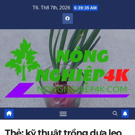
Skip
T6. Th8 7th, 2026
6:39:36 AM
to
content
Thẻ:
kỹ thuật trồng dưa leo