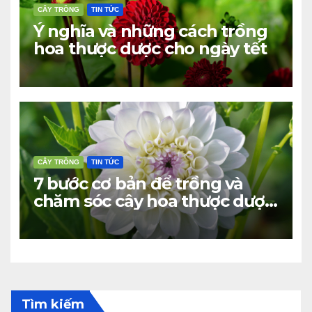
CÂY TRỒNG
TIN TỨC
Ý nghĩa và những cách trồng
hoa thược dược cho ngày tết
CÂY TRỒNG
TIN TỨC
7 bước cơ bản để trồng và
chăm sóc cây hoa thược dược
ra bông đúng tết
Tìm kiếm