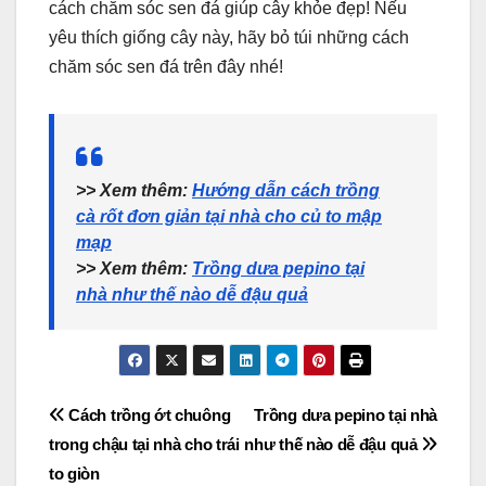
cách chăm sóc sen đá giúp cây khỏe đẹp! Nếu
yêu thích giống cây này, hãy bỏ túi những cách
chăm sóc sen đá trên đây nhé!
>> Xem thêm:
Hướng dẫn cách trồng
cà rốt đơn giản tại nhà cho củ to mập
mạp
>> Xem thêm:
Trồng dưa pepino tại
nhà như thế nào dễ đậu quả
Điều
Cách trồng ớt chuông
Trồng dưa pepino tại nhà
trong chậu tại nhà cho trái
như thế nào dễ đậu quả
hướng
to giòn