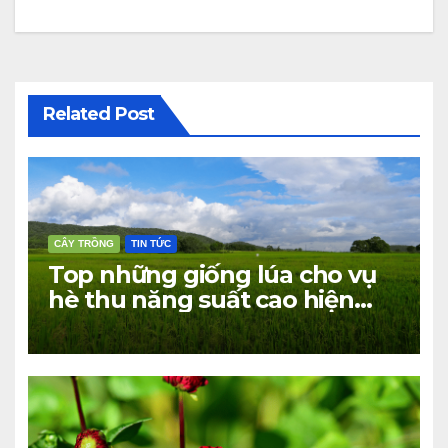
bài
viết
Related Post
CÂY TRỒNG
TIN TỨC
Top những giống lúa cho vụ
hè thu năng suất cao hiện
nay