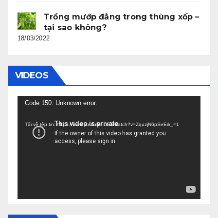
Trồng mướp đắng trong thùng xốp –
tại sao không?
18/03/2022
VIDEOS
Trình
Code 150: Unknown error.
chơi
Tải về tệp tin: https://www.youtube.com/watch?v=ZquzjN6pSeE&_=1
Video