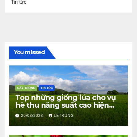
Tin tức
You missed
CÂY TRỒNG
TIN TỨC
Top những giống lúa cho vụ
hè thu năng suất cao hiện
nay
20/03/2023
LETRUNG