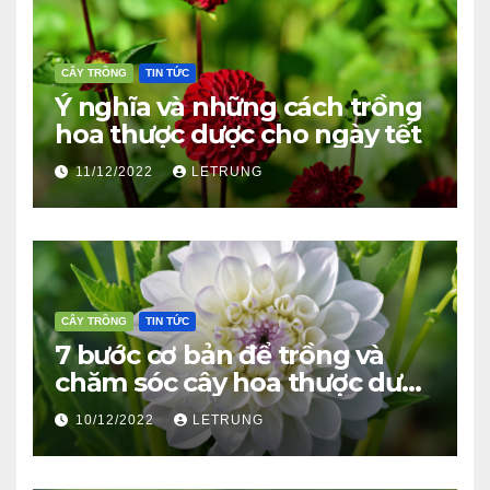
CÂY TRỒNG
TIN TỨC
Ý nghĩa và những cách trồng
hoa thược dược cho ngày tết
11/12/2022
LETRUNG
CÂY TRỒNG
TIN TỨC
7 bước cơ bản để trồng và
chăm sóc cây hoa thược dược
ra bông đúng tết
10/12/2022
LETRUNG