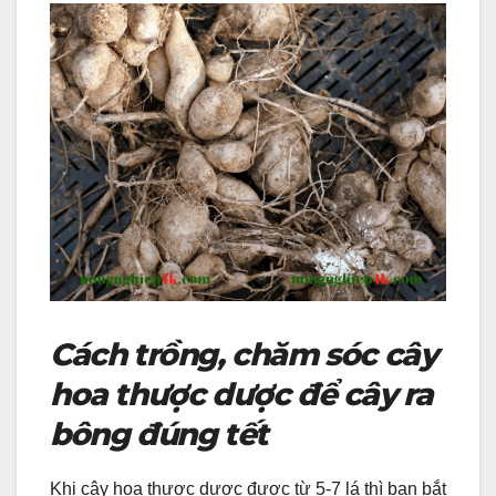
Cách trồng, chăm sóc cây
hoa thược dược để cây ra
bông đúng tết
Khi cây hoa thược dược được từ 5-7 lá thì bạn bắt