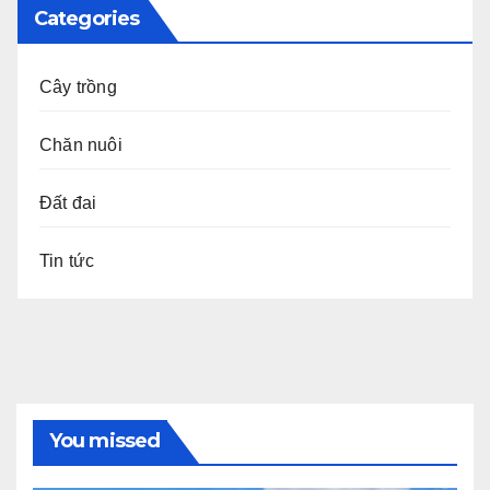
Categories
Cây trồng
Chăn nuôi
Đất đai
Tin tức
You missed