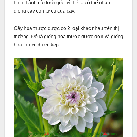
hình thành củ dưới gốc, vì thế ta có thể nhân
giống cây con từ củ của cây.
Cây hoa thược dược có 2 loại khác nhau trên thị
trường. Đó là giống hoa thược dược đơn và giống
hoa thược dược kép.