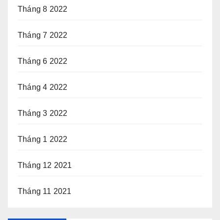
Tháng 8 2022
Tháng 7 2022
Tháng 6 2022
Tháng 4 2022
Tháng 3 2022
Tháng 1 2022
Tháng 12 2021
Tháng 11 2021