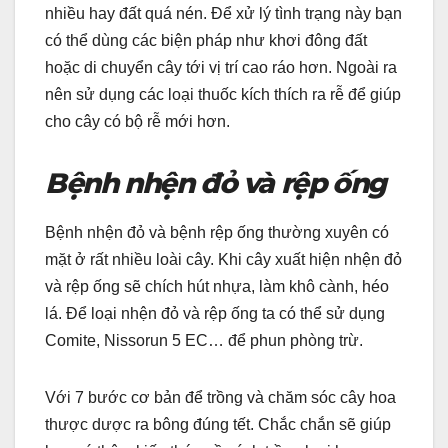
nhiều hay đất quá nén. Để xử lý tình trạng này bạn
có thể dùng các biện pháp như khơi đông đất
hoặc di chuyển cây tới vị trí cao ráo hơn. Ngoài ra
nên sử dụng các loại thuốc kích thích ra rễ để giúp
cho cây có bộ rễ mới hơn.
Bệnh nhện đỏ và rệp ống
Bệnh nhện đỏ và bệnh rệp ống thường xuyên có
mặt ở rất nhiều loài cây. Khi cây xuất hiện nhện đỏ
và rệp ống sẽ chích hút nhựa, làm khô cành, héo
lá. Để loại nhện đỏ và rệp ống ta có thể sử dụng
Comite, Nissorun 5 EC… để phun phòng trừ.
Với 7 bước cơ bản để trồng và chăm sóc cây hoa
thược dược ra bông đúng tết. Chắc chắn sẽ giúp