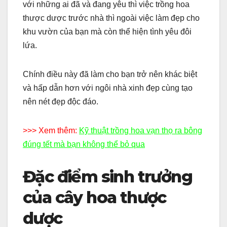
với những ai đã và đang yêu thì việc trồng hoa
thược dược trước nhà thì ngoài việc làm đẹp cho
khu vườn của bạn mà còn thể hiện tình yêu đôi
lứa.
Chính điều này đã làm cho bạn trở nên khác biệt
và hấp dẫn hơn với ngôi nhà xinh đẹp cùng tạo
nên nét đẹp độc đáo.
>>> Xem thêm:
Kỹ thuật trồng hoa vạn thọ ra bông
đúng tết mà bạn không thể bỏ qua
Đặc điểm sinh trưởng
của cây hoa thược
dược