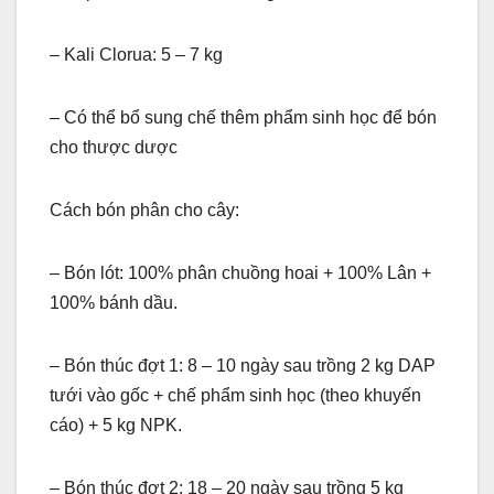
– Kali Clorua: 5 – 7 kg
– Có thể bổ sung chế thêm phẩm sinh học để bón
cho thược dược
Cách bón phân cho cây:
– Bón lót: 100% phân chuồng hoai + 100% Lân +
100% bánh dầu.
– Bón thúc đợt 1: 8 – 10 ngày sau trồng 2 kg DAP
tưới vào gốc + chế phẩm sinh học (theo khuyến
cáo) + 5 kg NPK.
– Bón thúc đợt 2: 18 – 20 ngày sau trồng 5 kg