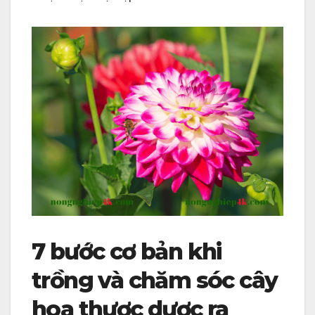
7 bước cơ bản khi
trồng và chăm sóc cây
hoa thược dược ra