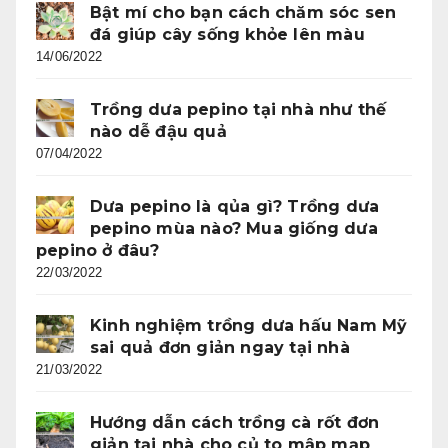
Bật mí cho bạn cách chăm sóc sen
đá giúp cây sống khỏe lên màu
14/06/2022
Trồng dưa pepino tại nhà như thế
nào dễ đậu quả
07/04/2022
Dưa pepino là qủa gì? Trồng dưa
pepino mùa nào? Mua giống dưa
pepino ở đâu?
22/03/2022
Kinh nghiệm trồng dưa hấu Nam Mỹ
sai quả đơn giản ngay tại nhà
21/03/2022
Hướng dẫn cách trồng cà rốt đơn
giản tại nhà cho củ to mập mạp