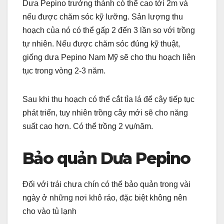
Dưa Pepino trưởng thành có thể cao tới 2m và
nếu được chăm sóc kỹ lưỡng. Sản lượng thu
hoạch của nó có thể gấp 2 đến 3 lần so với trồng
tự nhiên. Nếu được chăm sóc đúng kỹ thuật,
giống dưa Pepino Nam Mỹ sẽ cho thu hoạch liên
tục trong vòng 2-3 năm.
Sau khi thu hoạch có thể cắt tỉa lá để cây tiếp tục
phát triển, tuy nhiên trồng cây mới sẽ cho năng
suất cao hơn. Có thể trồng 2 vụ/năm.
Bảo quản Dưa Pepino
Đối với trái chưa chín có thể bảo quản trong vài
ngày ở những nơi khô ráo, đặc biệt không nên
cho vào tủ lạnh