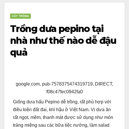
CÂY TRỒNG
Trồng dưa pepino tại
nhà như thế nào dễ đậu
quả
google.com, pub-7578375474319719, DIRECT,
f08c47fec0942fa0
Giống dưa hấu Pepino dễ trồng, rất phù hợp với
điều kiện đất đai, khí hậu ở Việt Nam. Vị dưa ăn
rất ngọt, mềm, thanh mát được sử dụng như món
tráng miệng sau các bữa tiệc nướng, làm salad