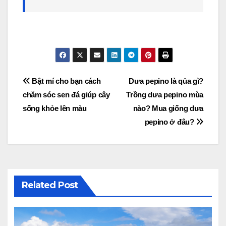
Điều
Bật mí cho bạn cách
Dưa pepino là qủa gì?
chăm sóc sen đá giúp cây
Trồng dưa pepino mùa
hướng
sống khỏe lên màu
nào? Mua giống dưa
bài
pepino ở đâu?
viết
Related Post