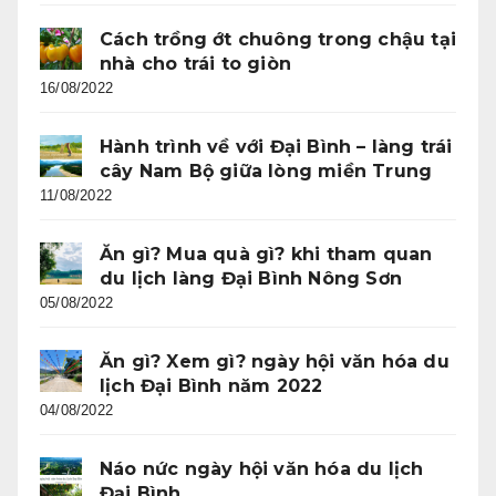
Cách trồng ớt chuông trong chậu tại
nhà cho trái to giòn
16/08/2022
Hành trình về với Đại Bình – làng trái
cây Nam Bộ giữa lòng miền Trung
11/08/2022
Ăn gì? Mua quà gì? khi tham quan
du lịch làng Đại Bình Nông Sơn
05/08/2022
Ăn gì? Xem gì? ngày hội văn hóa du
lịch Đại Bình năm 2022
04/08/2022
Náo nức ngày hội văn hóa du lịch
Đại Bình