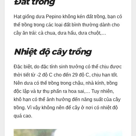
Đất trồng
Hạt giống dưa Pepino không kén đất trồng, bạn có
thể trồng trong các loại đất bình thường dành cho
cây ăn trái: cà chua, dưa hấu, dưa chuột,…
Nhiệt độ cây trồng
Đặc biệt, do đặc tính sinh trưởng có thể chịu được
thời tiết từ -2 độ C cho đến 29 độ C, chịu hạn tốt.
Nên dưa có thể trồng trong chậu, nhà kính, trồng
độc lập và tự thụ phấn ra hoa sai,… Tuy nhiên,
khô hạn có thể ảnh hưởng đến năng suất của cây
trồng. Vì vậy không nên để cây ở nơi có nhiệt độ
quá cao.