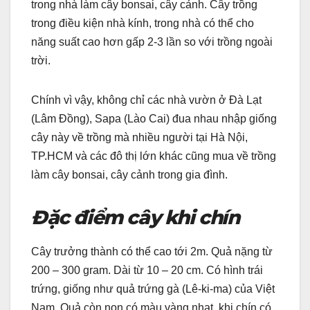
trong nhà làm cây bonsai, cây cảnh. Cây trồng
trong điều kiện nhà kính, trong nhà có thể cho
năng suất cao hơn gấp 2-3 lần so với trồng ngoài
trời.
Chính vì vậy, không chỉ các nhà vườn ở Đà Lạt
(Lâm Đồng), Sapa (Lào Cai) đua nhau nhập giống
cây này về trồng mà nhiều người tại Hà Nội,
TP.HCM và các đô thị lớn khác cũng mua về trồng
làm cây bonsai, cây cảnh trong gia đình.
Đặc điểm cây khi chín
Cây trưởng thành có thể cao tới 2m. Quả nặng từ
200 – 300 gram. Dài từ 10 – 20 cm. Có hình trái
trứng, giống như quả trứng gà (Lê-ki-ma) của Việt
Nam. Quả còn non có màu vàng nhạt, khi chín có