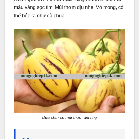
màu vàng sọc tím. Mùi thơm dịu nhẹ. Vỏ mỏng, có
thể bóc ra như cà chua.
Dưa chín có mùi thơm dịu nhẹ