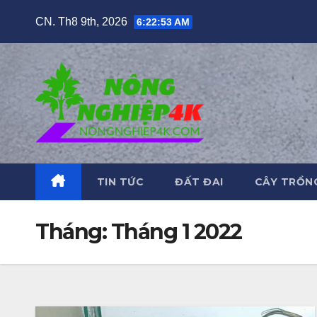
Skip
CN. Th8 9th, 2026
6:22:54 AM
to
content
TIN TỨC
ĐẤT ĐAI
CÂY TRỒN
Tháng:
Tháng 1 2022