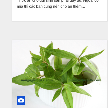
Thức ăn cho dúi sinh sản phải đầy đủ. Ngoài cỏ,
mía thì các bạn cũng nên cho ăn thêm…