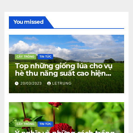
You missed
CÂY TRỒNG
TIN TỨC
Top những giống lúa cho vụ
hè thu năng suất cao hiện
nay
20/03/2023
LETRUNG
CÂY TRỒNG
TIN TỨC