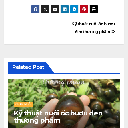
Điều
Kỹ thuật nuôi ốc bươu
đen thương phẩm
hướng
bài
viết
Related Post
CHĂN NUÔI
Kỹ thuật nuôi ốc bươu đen
thương phẩm