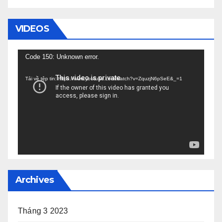
VIDEOS
Trình
Code 150: Unknown error.
chơi
Tải về tệp tin: https://www.youtube.com/watch?v=ZquzjN6pSeE&_=1
Video
Archives
Tháng 3 2023