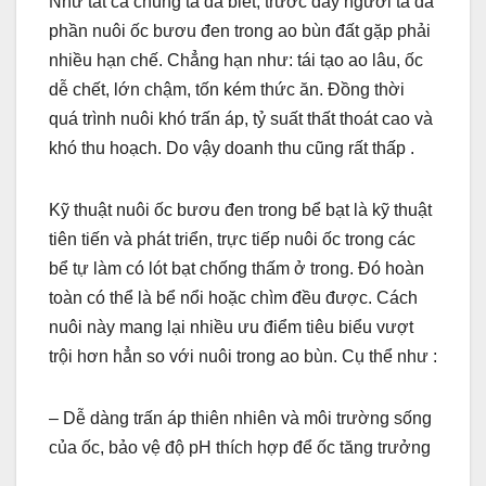
Như tất cả chúng ta đã biết, trước đây người ta đa
phần nuôi ốc bươu đen trong ao bùn đất gặp phải
nhiều hạn chế. Chẳng hạn như: tái tạo ao lâu, ốc
dễ chết, lớn chậm, tốn kém thức ăn. Đồng thời
quá trình nuôi khó trấn áp, tỷ suất thất thoát cao và
khó thu hoạch. Do vậy doanh thu cũng rất thấp .
Kỹ thuật nuôi ốc bươu đen trong bể bạt là kỹ thuật
tiên tiến và phát triển, trực tiếp nuôi ốc trong các
bể tự làm có lót bạt chống thấm ở trong. Đó hoàn
toàn có thể là bể nổi hoặc chìm đều được. Cách
nuôi này mang lại nhiều ưu điểm tiêu biểu vượt
trội hơn hẳn so với nuôi trong ao bùn. Cụ thể như :
– Dễ dàng trấn áp thiên nhiên và môi trường sống
của ốc, bảo vệ độ pH thích hợp để ốc tăng trưởng