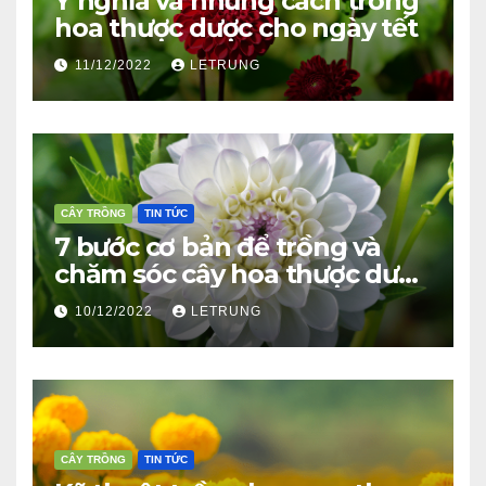
Ý nghĩa và những cách trồng
hoa thược dược cho ngày tết
11/12/2022
LETRUNG
CÂY TRỒNG
TIN TỨC
7 bước cơ bản để trồng và
chăm sóc cây hoa thược dược
ra bông đúng tết
10/12/2022
LETRUNG
CÂY TRỒNG
TIN TỨC