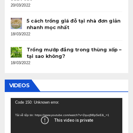
20/03/2022
5 cách trồng giá đỗ tại nhà đơn giản
nhanh mọc nhất
18/03/2022
Trồng mướp đắng trong thùng xốp –
tại sao không?
18/03/2022
VIDEOS
Trình
Code 150: Unknown error.
chơi
Tải về tệp tin: https://www.youtube.com/watch?v=ZquzjN6pSeE&_=1
Video