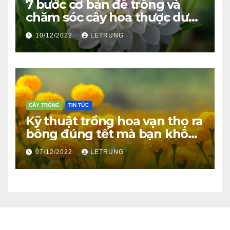
7 bước cơ bản để trồng và
chăm sóc cây hoa thược dược
ra bông đúng tết
10/12/2022
LETRUNG
CÂY TRỒNG
TIN TỨC
Kỹ thuật trồng hoa vạn thọ ra
bông đúng tết mà bạn không
thể bỏ qua
07/12/2022
LETRUNG