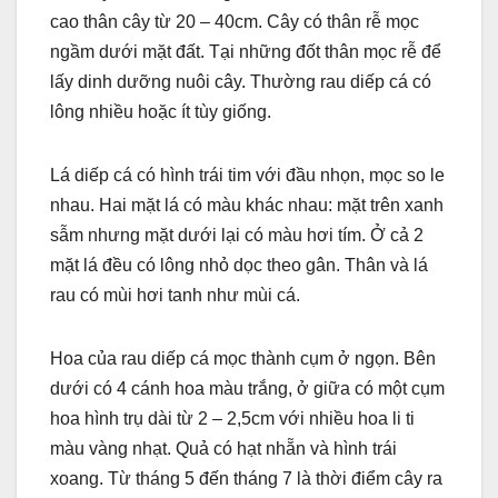
cao thân cây từ 20 – 40cm. Cây có thân rễ mọc
ngầm dưới mặt đất. Tại những đốt thân mọc rễ để
lấy dinh dưỡng nuôi cây. Thường rau diếp cá có
lông nhiều hoặc ít tùy giống.
Lá diếp cá có hình trái tim với đầu nhọn, mọc so le
nhau. Hai mặt lá có màu khác nhau: mặt trên xanh
sẫm nhưng mặt dưới lại có màu hơi tím. Ở cả 2
mặt lá đều có lông nhỏ dọc theo gân. Thân và lá
rau có mùi hơi tanh như mùi cá.
Hoa của rau diếp cá mọc thành cụm ở ngọn. Bên
dưới có 4 cánh hoa màu trắng, ở giữa có một cụm
hoa hình trụ dài từ 2 – 2,5cm với nhiều hoa li ti
màu vàng nhạt. Quả có hạt nhẵn và hình trái
xoang. Từ tháng 5 đến tháng 7 là thời điểm cây ra