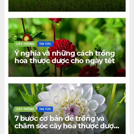
nay
CÂY TRỒNG
TIN TỨC
Ý nghĩa và những cách trồng
hoa thược dược cho ngày tết
CÂY TRỒNG
TIN TỨC
7 bước cơ bản để trồng và
chăm sóc cây hoa thược dược
ra bông đúng tết