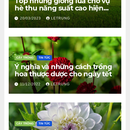
Top những giống lúa cho vụ
hè thu năng suất cao hiện
nay
20/03/2023
LETRUNG
CÂY TRỒNG
TIN TỨC
Ý nghĩa và những cách trồng
hoa thược dược cho ngày tết
11/12/2022
LETRUNG
CÂY TRỒNG
TIN TỨC