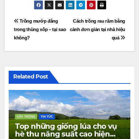
Điều
Trồng mướp đắng
Cách trồng rau răm bằng
trong thùng xốp – tại sao
cành đơn giản tại nhà hiệu
hướng
không?
quả
bài
viết
Related Post
CÂY TRỒNG
TIN TỨC
Top những giống lúa cho vụ
hè thu năng suất cao hiện