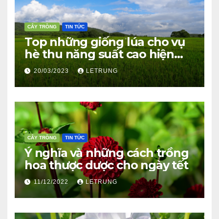
CÂY TRỒNG
TIN TỨC
Top những giống lúa cho vụ
hè thu năng suất cao hiện
nay
20/03/2023
LETRUNG
CÂY TRỒNG
TIN TỨC
Ý nghĩa và những cách trồng
hoa thược dược cho ngày tết
11/12/2022
LETRUNG