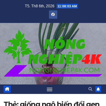
Skip
T5. Th8 6th, 2026
11:08:04 AM
to
content
Thẻ:
giống ngô biến đổi gen