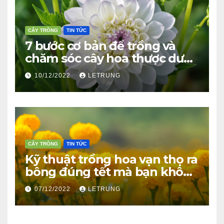
CÂY TRỒNG
TIN TỨC
7 bước cơ bản để trồng và
chăm sóc cây hoa thược dược
ra bông đúng tết
10/12/2022
LETRUNG
CÂY TRỒNG
TIN TỨC
Kỹ thuật trồng hoa vạn thọ ra
bông đúng tết mà bạn không
thể bỏ qua
07/12/2022
LETRUNG