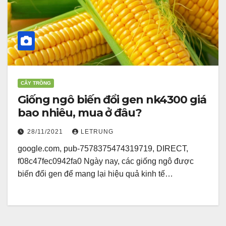
CÂY TRỒNG
Giống ngô biến đổi gen nk4300 giá
bao nhiêu, mua ở đâu?
28/11/2021
LETRUNG
google.com, pub-7578375474319719, DIRECT,
f08c47fec0942fa0 Ngày nay, các giống ngô được
biến đổi gen để mang lại hiệu quả kinh tế…