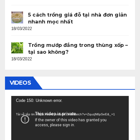
5 cách trồng giá đỗ tại nhà đơn giản
nhanh mọc nhất
18/03/2022
Trồng mướp đắng trong thùng xốp –
tại sao không?
18/03/2022
VIDEOS
Trình
Code 150: Unknown error.
chơi
Tải về tệp tin: https://www.youtube.com/watch?v=ZquzjN6pSeE&_=1
Video