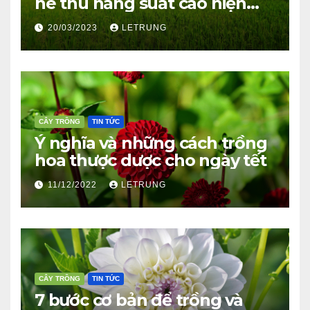
hè thu năng suất cao hiện
nay
20/03/2023
LETRUNG
CÂY TRỒNG
TIN TỨC
Ý nghĩa và những cách trồng
hoa thược dược cho ngày tết
11/12/2022
LETRUNG
CÂY TRỒNG
TIN TỨC
7 bước cơ bản để trồng và