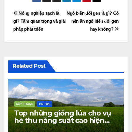
Điều
Nông nghiệp sạch là
Ngô biến đổi gen là gì? Có
gì? Tầm quan trọng và giải
nên ăn ngô biến đổi gen
hướng
pháp phát triển
hay không?
bài
viết
Related Post
CÂY TRỒNG
TIN TỨC
Top những giống lúa cho vụ
hè thu năng suất cao hiện
nay