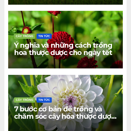
CÂY TRỒNG
TIN TỨC
Ý nghĩa và những cách trồng
hoa thược dược cho ngày tết
CÂY TRỒNG
TIN TỨC
7 bước cơ bản để trồng và
chăm sóc cây hoa thược dược
ra bông đúng tết