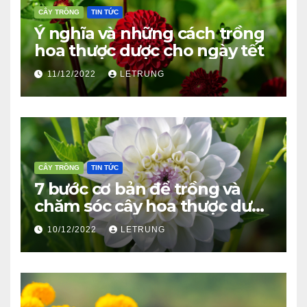
CÂY TRỒNG
TIN TỨC
Ý nghĩa và những cách trồng
hoa thược dược cho ngày tết
11/12/2022
LETRUNG
CÂY TRỒNG
TIN TỨC
7 bước cơ bản để trồng và
chăm sóc cây hoa thược dược
ra bông đúng tết
10/12/2022
LETRUNG