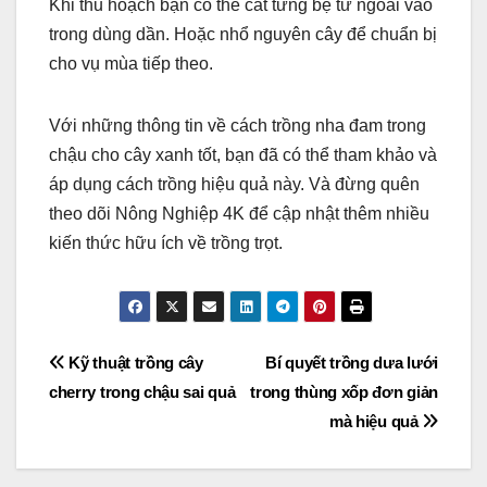
Khi thu hoạch bạn có thể cắt từng bẹ từ ngoài vào
trong dùng dần. Hoặc nhổ nguyên cây để chuẩn bị
cho vụ mùa tiếp theo.
Với những thông tin về cách trồng nha đam trong
chậu cho cây xanh tốt, bạn đã có thể tham khảo và
áp dụng cách trồng hiệu quả này. Và đừng quên
theo dõi Nông Nghiệp 4K để cập nhật thêm nhiều
kiến thức hữu ích về trồng trọt.
Điều
Kỹ thuật trồng cây
Bí quyết trồng dưa lưới
cherry trong chậu sai quả
trong thùng xốp đơn giản
hướng
mà hiệu quả
bài