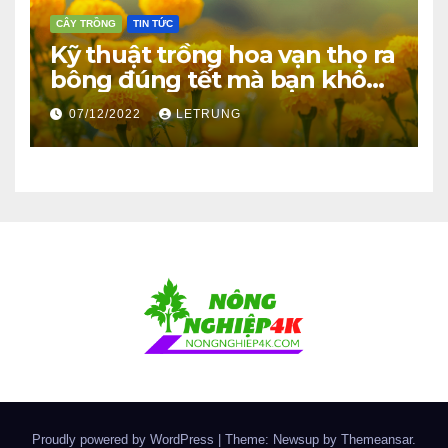
CÂY TRỒNG
TIN TỨC
Kỹ thuật trồng hoa vạn thọ ra
bông đúng tết mà bạn không
thể bỏ qua
07/12/2022
LETRUNG
Proudly powered by WordPress
|
Theme: Newsup by
Themeansar
.