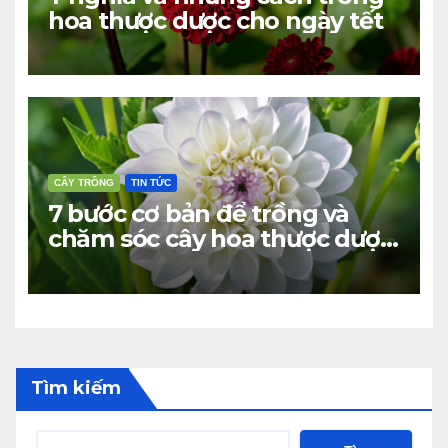
hoa thược dược cho ngày tết
CÂY TRỒNG
TIN TỨC
7 bước cơ bản để trồng và
chăm sóc cây hoa thược dược
ra bông đúng tết
Tìm kiếm