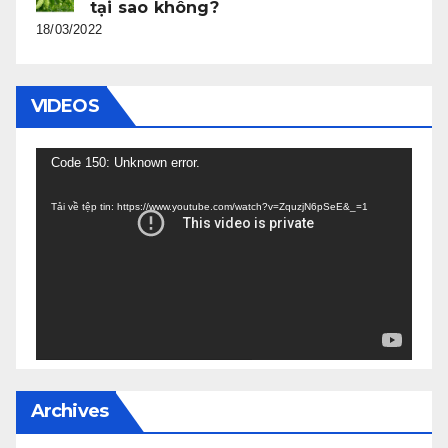
tại sao không?
18/03/2022
VIDEOS
Trình
Code 150: Unknown error.
chơi
Tải về tệp tin: https://www.youtube.com/watch?v=ZquzjN6pSeE&_=1
Video
Archives