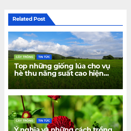
viết
Related Post
CÂY TRỒNG
TIN TỨC
Top những giống lúa cho vụ
hè thu năng suất cao hiện
nay
CÂY TRỒNG
TIN TỨC
Ý nghĩa và những cách trồng