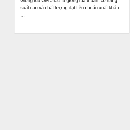
Giống lúa OM 5451 là giống lúa thuần, có năng
suất cao và chất lượng đạt tiêu chuẩn xuất khẩu.
…