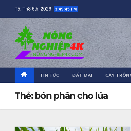
Skip
T5. Th8 6th, 2026
3:49:46 PM
to
content
TIN TỨC
ĐẤT ĐAI
CÂY TRỒN
Thẻ:
bón phân cho lúa